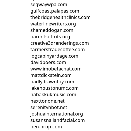
segwaywpa.com
gulfcoastpalapas.com
thebridgehealthclinics.com
waterlinewriters.org
shameddogan.com
parentsoftots.org
creative3drenderings.com
farmerstradecoffee.com
logcabinyardage.com
davidboers.com
www.imobetachat.com
mattdickstein.com
badlydrawntoy.com
lakehoustonumc.com
habakkukmusic.com
nexttonone.net
serenityhbot.net
joshuainternational.org
susansnailandfacial.com
pen-prop.com