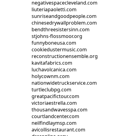
negativespacecleveland.com
liuteriapaoletti.com
sunriseandgoodpeople.com
chinesedrywallproblem.com
bendthreesistersinn.com
stjohns-flossmoor.org
funnyboneusa.com
cookiedustermusic.com
reconstructionensemble.org
kavitafabrics.com
luchavolcanica.com
holycownm.com
nationwidetruckservice.com
turtleclubpg.com
greatpacifictour.com
victoriaestrella.com
thousandwavesspa.com
courtlandcenter.com
neilfindlaymsp.com
avicollisrestaurant.com