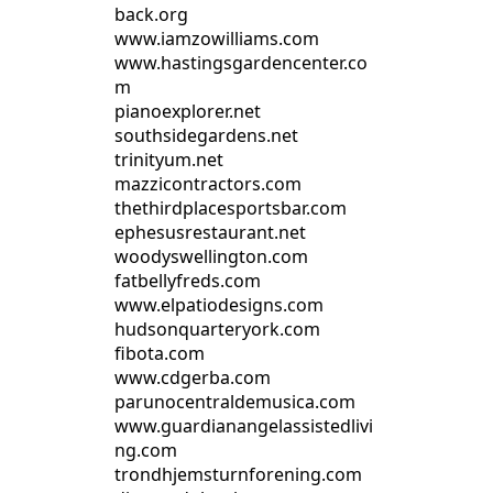
back.org
www.iamzowilliams.com
www.hastingsgardencenter.co
m
pianoexplorer.net
southsidegardens.net
trinityum.net
mazzicontractors.com
thethirdplacesportsbar.com
ephesusrestaurant.net
woodyswellington.com
fatbellyfreds.com
www.elpatiodesigns.com
hudsonquarteryork.com
fibota.com
www.cdgerba.com
parunocentraldemusica.com
www.guardianangelassistedlivi
ng.com
trondhjemsturnforening.com