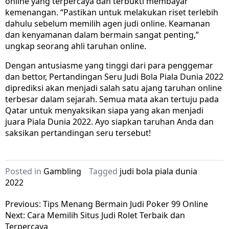
online yang terpercaya dan terbukti membayar
kemenangan. “Pastikan untuk melakukan riset terlebih
dahulu sebelum memilih agen judi online. Keamanan
dan kenyamanan dalam bermain sangat penting,”
ungkap seorang ahli taruhan online.
Dengan antusiasme yang tinggi dari para penggemar
dan bettor, Pertandingan Seru Judi Bola Piala Dunia 2022
diprediksi akan menjadi salah satu ajang taruhan online
terbesar dalam sejarah. Semua mata akan tertuju pada
Qatar untuk menyaksikan siapa yang akan menjadi
juara Piala Dunia 2022. Ayo siapkan taruhan Anda dan
saksikan pertandingan seru tersebut!
Posted in
Gambling
Tagged
judi bola piala dunia
2022
Post
Previous:
Tips Menang Bermain Judi Poker 99 Online
Next:
Cara Memilih Situs Judi Rolet Terbaik dan
navigation
Terpercaya