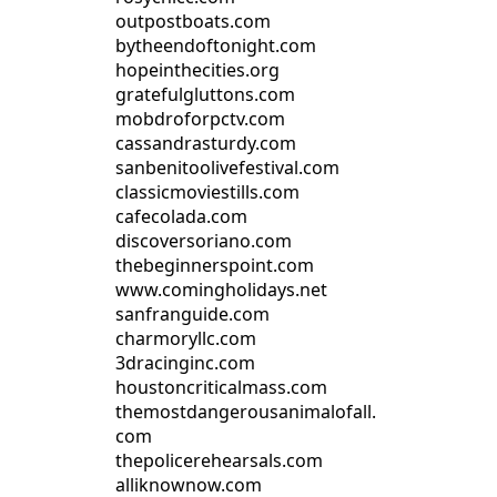
outpostboats.com
bytheendoftonight.com
hopeinthecities.org
gratefulgluttons.com
mobdroforpctv.com
cassandrasturdy.com
sanbenitoolivefestival.com
classicmoviestills.com
cafecolada.com
discoversoriano.com
thebeginnerspoint.com
www.comingholidays.net
sanfranguide.com
charmoryllc.com
3dracinginc.com
houstoncriticalmass.com
themostdangerousanimalofall.
com
thepolicerehearsals.com
alliknownow.com