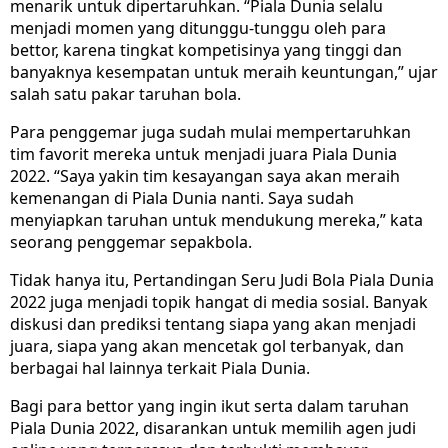
menarik untuk dipertaruhkan. “Piala Dunia selalu
menjadi momen yang ditunggu-tunggu oleh para
bettor, karena tingkat kompetisinya yang tinggi dan
banyaknya kesempatan untuk meraih keuntungan,” ujar
salah satu pakar taruhan bola.
Para penggemar juga sudah mulai mempertaruhkan
tim favorit mereka untuk menjadi juara Piala Dunia
2022. “Saya yakin tim kesayangan saya akan meraih
kemenangan di Piala Dunia nanti. Saya sudah
menyiapkan taruhan untuk mendukung mereka,” kata
seorang penggemar sepakbola.
Tidak hanya itu, Pertandingan Seru Judi Bola Piala Dunia
2022 juga menjadi topik hangat di media sosial. Banyak
diskusi dan prediksi tentang siapa yang akan menjadi
juara, siapa yang akan mencetak gol terbanyak, dan
berbagai hal lainnya terkait Piala Dunia.
Bagi para bettor yang ingin ikut serta dalam taruhan
Piala Dunia 2022, disarankan untuk memilih agen judi