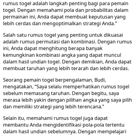
rumus togel adalah langkah penting bagi para pemain
togel. Dengan memahami pola dan probabilitas dalam
permainan ini, Anda dapat membuat keputusan yang
lebih cerdas dan mengoptimalkan strategi Anda.”
Salah satu rumus togel yang penting untuk dikuasai
adalah rumus permutasi dan kombinasi. Dengan rumus
ini, Anda dapat menghitung berapa banyak
kemungkinan kombinasi angka yang dapat muncul
dalam hasil undian togel. Dengan demikian, Anda dapat
membuat taruhan yang lebih terarah dan lebih cerdas.
Seorang pemain togel berpengalaman, Budi,
mengatakan, “Saya selalu memperhatikan rumus togel
sebelum memasang taruhan. Dengan begitu, saya
merasa lebih yakin dengan pilihan angka yang saya pilih
dan memiliki strategi yang lebih terencana.”
Selain itu, memahami rumus togel juga dapat
membantu Anda mengidentifikasi pola-pola tertentu
dalam hasil undian sebelumnya. Dengan mempelajari