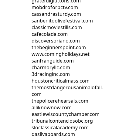
gratefulgluttons.com
mobdroforpctv.com
cassandrasturdy.com
sanbenitoolivefestival.com
classicmoviestills.com
cafecolada.com
discoversoriano.com
thebeginnerspoint.com
www.comingholidays.net
sanfranguide.com
charmoryllc.com
3dracinginc.com
houstoncriticalmass.com
themostdangerousanimalofall.
com
thepolicerehearsals.com
alliknownow.com
eastlewiscountychamber.com
tribunalcontenciosobc.org
sloclassicalacademy.com
dasilvaboards.com