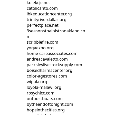
kolekcje.net
catolicanto.com
lbkeducationcenter.org
trinityriverdallas.org
perfectplace.net
3seasonsthaibistrooakland.co
m
scribblefire.com
yogaexpo.org
home-careassociates.com
andreacavaletto.com
parksleylivestocksupply.com
boisedharmacenter.org
color-agestores.com
wipala.org
loyola-malawi.org
rosychicc.com
outpostboats.com
bytheendoftonight.com
hopeinthecities.org