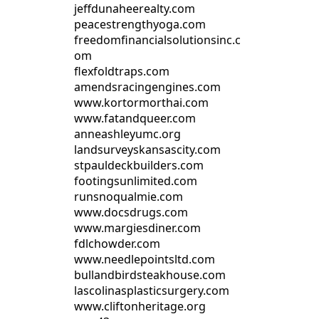
jeffdunaheerealty.com
peacestrengthyoga.com
freedomfinancialsolutionsinc.c
om
flexfoldtraps.com
amendsracingengines.com
www.kortormorthai.com
www.fatandqueer.com
anneashleyumc.org
landsurveyskansascity.com
stpauldeckbuilders.com
footingsunlimited.com
runsnoqualmie.com
www.docsdrugs.com
www.margiesdiner.com
fdlchowder.com
www.needlepointsltd.com
bullandbirdsteakhouse.com
lascolinasplasticsurgery.com
www.cliftonheritage.org