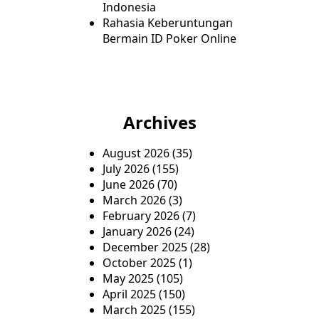
Indonesia
Rahasia Keberuntungan
Bermain ID Poker Online
Archives
August 2026
(35)
July 2026
(155)
June 2026
(70)
March 2026
(3)
February 2026
(7)
January 2026
(24)
December 2025
(28)
October 2025
(1)
May 2025
(105)
April 2025
(150)
March 2025
(155)