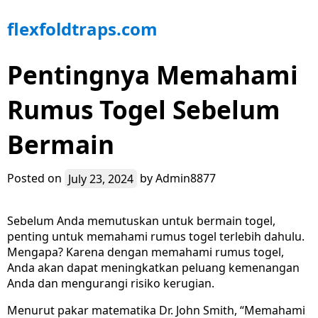
Skip
flexfoldtraps.com
to
content
Pentingnya Memahami
Rumus Togel Sebelum
Bermain
Posted on
July 23, 2024
by
Admin8877
Sebelum Anda memutuskan untuk bermain togel,
penting untuk memahami rumus togel terlebih dahulu.
Mengapa? Karena dengan memahami rumus togel,
Anda akan dapat meningkatkan peluang kemenangan
Anda dan mengurangi risiko kerugian.
Menurut pakar matematika Dr. John Smith, “Memahami