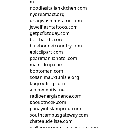
m
noodlesitaliankitchen.com
nydreamact.org
unagisushimetairie.com
jewelflashtattoos.com
getpcfixtoday.com
bbrtbandra.org
bluebonnetcountry.com
epicclipart.com
pearlmanilahotel.com
maintdrop.com
bobtoman.com
sosanimauxtunisie.org
kogroofing.com
alpinedentist.net
radioenergiadance.com
kookotheek.com
panayiotislamprou.com
southcampusgateway.com
chateaudelisse.com
wellborncommunityassociation