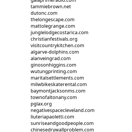
gaiaprimeradio.com
tammiebrown.net
dutonc.com
thelongescape.com
mattolegrange.com
junglelodgecostarica.com
christianfestivals.org
visitcountrykitchen.com
algarve-dolphins.com
alanveingrad.com
ginosonhiggins.com
wutungprinting.com
maritalsettlements.com
milwbikeskaterental.com
baymontjacksonms.com
townofaltonany.com
pglax.org
negativespacecleveland.com
liuteriapaoletti.com
sunriseandgoodpeople.com
chinesedrywallproblem.com