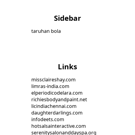
Sidebar
taruhan bola
Links
missclaireshay.com
limras-india.com
elperiodicodelara.com
richiesbodyandpaint.net
licindiachennai.com
daughterdarlings.com
infodeets.com
hotsalsainteractive.com
serenitysalonanddayspa.org